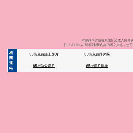
本網站內容依據為限制級成人影音網
防止未成年人瀏覽限制級內容的圖文資訊，您可以
相
85街免費線上影片
85街免費影片區
關
連
85街做愛影片
85街影片觀看
結